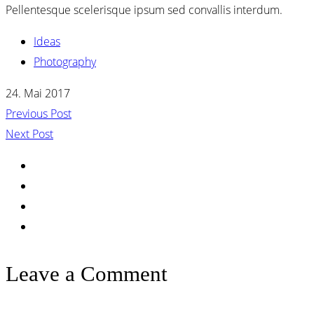
Pellentesque scelerisque ipsum sed convallis interdum.
Ideas
Photography
24. Mai 2017
Previous Post
Beitragsnavigation
Next Post
Leave a Comment